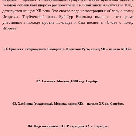
головой собаки был широко распространен в византийском искусстве. Клад
датируется концом XII века. Это своего рода иллюстрация к «Слову о полку
Игореве». Трубчевский князь Буй-Тур Всеволод именно в это время
участвовал в походе против половцев и был воспет в «Слове о полку
Игореве».
01. Браслет с изображением Симарглов. Киевская Русь, конец XII – начало XIII вв.
02. Солонка. Москва ,1888 год. Серебро.
03. Хлебница (сухарница). Москва, конец XIX – начало ХХ вв. Серебро.
04. Подстаканники. СССР, середина ХХ в. Серебро.