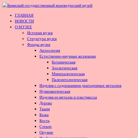
ГЛАВНАЯ
НОВОСТИ
О МУЗЕЕ
История музея
Структура музея
Фонды музея
Археология
Естественно-научные коллекции
Ботаническая
Зоологическая
Минералогическая
Палеонтологическая
Изделия с содержанием драгоценных металлов
Нумизматическая
Изделия из металла и пластмассы
Дерево
Ткани
Кожа
Кость
Стекло
Оружие