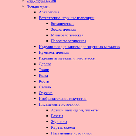
Структура музея
Фонды музея
Археология
Естественно-научные коллекции
Ботаническая
Зоологическая
Минералогическая
Палеонтологическая
Изделия с содержанием драгоценных металлов
Нумизматическая
Изделия из металла и пластмассы
Дерево
Ткани
Кожа
Кость
Стекло
Оружие
Изобразительное искусство
Письменные источники
Афиши, календари, плакаты
Газеты
Журналы
Карты, схемы
Письменные источники