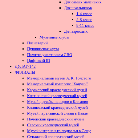
Для самых маленьких
Для школьников
1-4 класс
5-8 класс
9-11 класс
Для взрослых
Музейные клубы
Планетарий
Пушкинская карта
Памятка участникам СВО
Цифровой ID
ДУЛАГ-142
ФИЛИАЛЫ
Мемориальный музей А. К. Толстого
Мемориальный комплекс "Хацунь"
Карачевский краеведческий музей
Клетнянский краеведческий музей
Музей дружбы народов в Климово
Клинцовский краеведческий музей
Музей партизанской славы в Навле
Почепский краеведческий музей
Севский краеведческий музей
Музей интернац-го подполья в Сеще
Суражский краеведческий музей