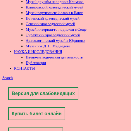
Музей дружбы народов в Климово
Клинцовский краеведческий музей
Музей партизанской славы в Навле
Почепский краеведческий музей
Севский краеведческий музей
Музей интернац-го подполья в Сеще
Суражский краеведческий музей
Археологический музей в Юдиново
Музей им. Д. Н. Медведева
НАУКА И ИССЛЕДОВАНИЯ
Начно-методическая деятельность
Публикации
КОНТАКТЫ
Search
Версия для слабовидящих
Купить билет онлайн