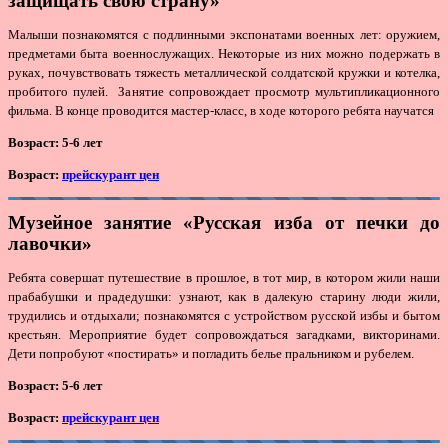
защищать свою страну»
Малыши познакомятся с подлинными экспонатами военных лет: оружием,
предметами быта военнослужащих. Некоторые из них можно подержать в
руках, почувствовать тяжесть металлической солдатской кружки и котелка,
пробитого пулей. Занятие сопровождает просмотр мультипликационного
фильма. В конце проводится мастер-класс, в ходе которого ребята научатся
Возраст: 5-6 лет
Возраст:
прейскурант цен
Музейное занятие «Русская изба от печки до
лавочки»
Ребята совершат путешествие в прошлое, в тот мир, в котором жили наши
прабабушки и прадедушки: узнают, как в далекую старину люди жили,
трудились и отдыхали; познакомятся с устройством русской избы и бытом
крестьян. Мероприятие будет сопровождаться загадками, викторинами.
Дети попробуют «постирать» и погладить белье пральником и рубелем.
Возраст: 5-6 лет
Возраст:
прейскурант цен