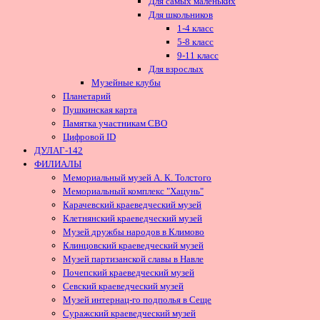
Для самых маленьких
Для школьников
1-4 класс
5-8 класс
9-11 класс
Для взрослых
Музейные клубы
Планетарий
Пушкинская карта
Памятка участникам СВО
Цифровой ID
ДУЛАГ-142
ФИЛИАЛЫ
Мемориальный музей А. К. Толстого
Мемориальный комплекс "Хацунь"
Карачевский краеведческий музей
Клетнянский краеведческий музей
Музей дружбы народов в Климово
Клинцовский краеведческий музей
Музей партизанской славы в Навле
Почепский краеведческий музей
Севский краеведческий музей
Музей интернац-го подполья в Сеще
Суражский краеведческий музей