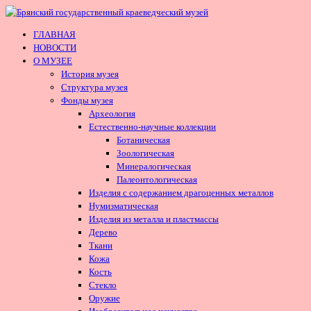
ГЛАВНАЯ
НОВОСТИ
О МУЗЕЕ
История музея
Структура музея
Фонды музея
Археология
Естественно-научные коллекции
Ботаническая
Зоологическая
Минералогическая
Палеонтологическая
Изделия с содержанием драгоценных металлов
Нумизматическая
Изделия из металла и пластмассы
Дерево
Ткани
Кожа
Кость
Стекло
Оружие