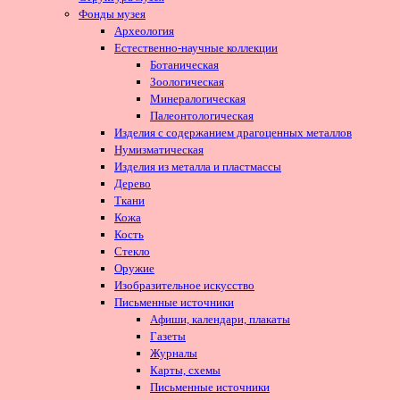
Фонды музея
Археология
Естественно-научные коллекции
Ботаническая
Зоологическая
Минералогическая
Палеонтологическая
Изделия с содержанием драгоценных металлов
Нумизматическая
Изделия из металла и пластмассы
Дерево
Ткани
Кожа
Кость
Стекло
Оружие
Изобразительное искусство
Письменные источники
Афиши, календари, плакаты
Газеты
Журналы
Карты, схемы
Письменные источники