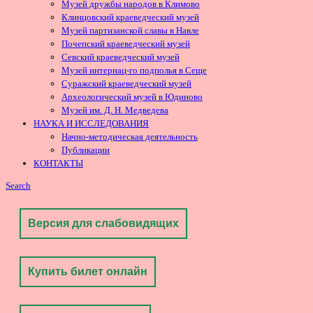
Музей дружбы народов в Климово
Клинцовский краеведческий музей
Музей партизанской славы в Навле
Почепский краеведческий музей
Севский краеведческий музей
Музей интернац-го подполья в Сеще
Суражский краеведческий музей
Археологический музей в Юдиново
Музей им. Д. Н. Медведева
НАУКА И ИССЛЕДОВАНИЯ
Начно-методическая деятельность
Публикации
КОНТАКТЫ
Search
Версия для слабовидящих
Купить билет онлайн