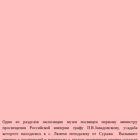
Один из разделов экспозиции музея посвящен первому министру
просвещения Российской империи графу П.В.Завадовскому, усадьба
которого находилась в с. Ляличи неподалеку от Суража. Вызывают
интерес у посетителей и материалы о другом знаменитом земляке суражан