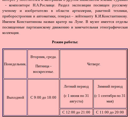
- композиторе Н.А.Рославце. Раздел экспозиции посвящен русскому
ученому и изобретателю в области артиллерии, ракетной техники,
приборостроения и автоматики, генерал – лейтенанту К.И.Константинову.
Именем Константинова назван кратер на Луне. В музее имеется отделы
посвященные партизанскому движению и замечательная этнографическая
коллекция.
Режим работы:
Вторник, среда.
Понедельник.
Четверг.
Пятница -
воскресенье.
Летний период
Зимний период
(с 1 июня по 31
(с 1 сентября по 31
Выходной
С 9:00 до 18:00
августа)
мая)
С 12:00 до 21:00
С 11:00 до 20:00