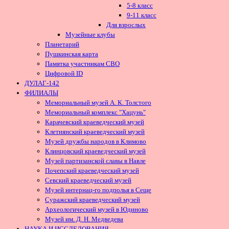
5-8 класс
9-11 класс
Для взрослых
Музейные клубы
Планетарий
Пушкинская карта
Памятка участникам СВО
Цифровой ID
ДУЛАГ-142
ФИЛИАЛЫ
Мемориальный музей А. К. Толстого
Мемориальный комплекс "Хацунь"
Карачевский краеведческий музей
Клетнянский краеведческий музей
Музей дружбы народов в Климово
Клинцовский краеведческий музей
Музей партизанской славы в Навле
Почепский краеведческий музей
Севский краеведческий музей
Музей интернац-го подполья в Сеще
Суражский краеведческий музей
Археологический музей в Юдиново
Музей им. Д. Н. Медведева
НАУКА И ИССЛЕДОВАНИЯ