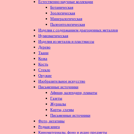
Естественно-научные коллекции
Ботаническая
Зоологическая
Минералогическая
Палеонтологическая
Изделия с содержанием драгоценных металлов
Нумизматическая
Изделия из металла и пластмассы
Дерево
Ткани
Кожа
Кость
Стекло
Оружие
Изобразительное искусство
Письменные источники
Афиши, календари, плакаты
Газеты
Журналы
Карты, схемы
Письменные источники
Фото, негативы
Редкая книга
Киноматериалы, фоно и аудио предметы