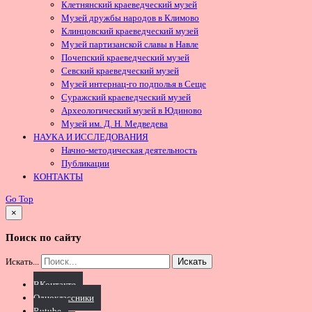
Клетнянский краеведческий музей
Музей дружбы народов в Климово
Клинцовский краеведческий музей
Музей партизанской славы в Навле
Почепский краеведческий музей
Севский краеведческий музей
Музей интернац-го подполья в Сеще
Суражский краеведческий музей
Археологический музей в Юдиново
Музей им. Д. Н. Медведева
НАУКА И ИССЛЕДОВАНИЯ
Начно-методическая деятельность
Публикации
КОНТАКТЫ
Go Top
×
Поиск по сайту
Искать...
Искать
ВКонтакте
Одноклассники
Rutube