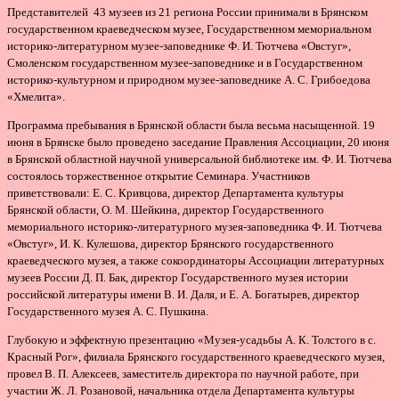
Представителей 43 музеев из 21 региона России принимали в Брянском
государственном краеведческом музее, Государственном мемориальном
историко-литературном музее-заповеднике Ф. И. Тютчева «Овстуг»,
Смоленском государственном музее-заповеднике и в Государственном
историко-культурном и природном музее-заповеднике А. С. Грибоедова
«Хмелита».
Программа пребывания в Брянской области была весьма насыщенной. 19
июня в Брянске было проведено заседание Правления Ассоциации, 20 июня
в Брянской областной научной универсальной библиотеке им. Ф. И. Тютчева
состоялось торжественное открытие Семинара. Участников
приветствовали: Е. С. Кривцова, директор Департамента культуры
Брянской области, О. М. Шейкина, директор Государственного
мемориального историко-литературного музея-заповедника Ф. И. Тютчева
«Овстуг», И. К. Кулешова, директор Брянского государственного
краеведческого музея, а также сокоординаторы Ассоциации литературных
музеев России Д. П. Бак, директор Государственного музея истории
российской литературы имени В. И. Даля, и Е. А. Богатырев, директор
Государственного музея А. С. Пушкина.
Глубокую и эффектную презентацию «Музея-усадьбы А. К. Толстого в с.
Красный Рог», филиала Брянского государственного краеведческого музея,
провел В. П. Алексеев, заместитель директора по научной работе, при
участии Ж. Л. Розановой, начальника отдела Департамента культуры