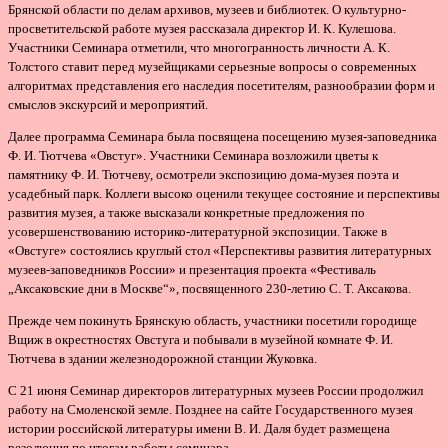
Брянской области по делам архивов, музеев и библиотек. О культурно-
просветительской работе музея рассказала директор И. К. Кулешова.
Участники Семинара отметили, что многогранность личности А. К.
Толстого ставит перед музейщиками серьезные вопросы о современных
алгоритмах представления его наследия посетителям, разнообразии форм и
смыслов экскурсий и мероприятий.
Далее программа Семинара была посвящена посещению музея-заповедника
Ф. И. Тютчева «Овстуг». Участники Семинара возложили цветы к
памятнику Ф. И. Тютчеву, осмотрели экспозицию дома-музея поэта и
усадебный парк. Коллеги высоко оценили текущее состояние и перспективы
развития музея, а также высказали конкретные предложения по
усовершенствованию историко-литературной экспозиции. Также в
«Овстуге» состоялись круглый стол «Перспективы развития литературных
музеев-заповедников России» и презентация проекта «Фестиваль
„Аксаковские дни в Москве“», посвященного 230-летию С. Т. Аксакова.
Прежде чем покинуть Брянскую область, участники посетили городище
Вщиж в окрестностях Овстуга и побывали в музейной комнате Ф. И.
Тютчева в здании железнодорожной станции Жуковка.
С 21 июня Семинар директоров литературных музеев России продолжил
работу на Смоленской земле. Позднее на сайте Государственного музея
истории российской литературы имени В. И. Даля будет размещена
резолюция по итогам работы семинара.