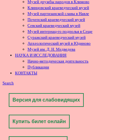
Музей дружбы народов в Климово
Клинцовский краеведческий музей
Музей партизанской славы в Навле
Почепский краеведческий музей
Севский краеведческий музей
Музей интернац-го подполья в Сеще
Суражский краеведческий музей
Археологический музей в Юдиново
Музей им. Д. Н. Медведева
НАУКА И ИССЛЕДОВАНИЯ
Начно-методическая деятельность
Публикации
КОНТАКТЫ
Search
Версия для слабовидящих
Купить билет онлайн