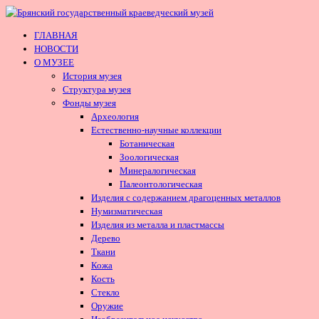
ГЛАВНАЯ
НОВОСТИ
О МУЗЕЕ
История музея
Структура музея
Фонды музея
Археология
Естественно-научные коллекции
Ботаническая
Зоологическая
Минералогическая
Палеонтологическая
Изделия с содержанием драгоценных металлов
Нумизматическая
Изделия из металла и пластмассы
Дерево
Ткани
Кожа
Кость
Стекло
Оружие