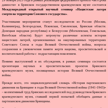
29 ноября 2023 года в рамках реализации федерального проекта «Без срока
давности» в Брянском государственном краеведческом музее состоится
Международный открытый научный семинар «Нацистские лагеря
смерти на территории Союзного государства»
.
Участниками мероприятия станут исследователи из России (Москва,
Калининград, Белгородская, Псковская, Смоленская, Брянская области.
Донецкая народная республика) и Белоруссии (Могилевская, Гомельская,
Витебская области). Будут затронуты различные аспекты истории
нацистских лагерей, организованных на оккупированных территориях
Советского Союза в годы Великой Отечественной войны, вопросы
сохранения и увековечения памяти жертв нацизма, просветительской и
воспитательной работы с подрастающим поколением.
Помимо выступлений и их обсуждения, в рамках семинара состоится
презентация научных и просветительских проектов Брянского
краеведческого музея, посвященных истории Великой Отечественной
войны.
Прежде всего, это энциклопедический словарь «История партизанского
движения на Брянщине в годы Великой Отечественной войны (1941-1943)»
– коллективный труд брянских исследователей под руководством Брянского
краеведческого музея, ставший первой попыткой обобщить данные о
партизанском движении Брянщины.