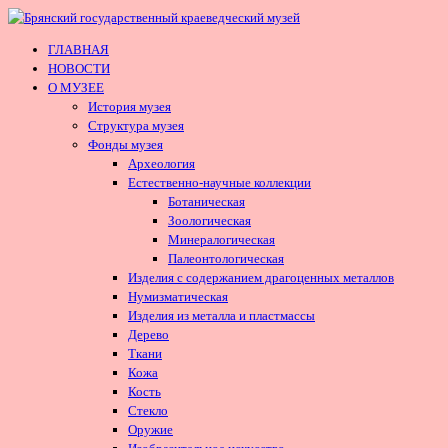
ГЛАВНАЯ
НОВОСТИ
О МУЗЕЕ
История музея
Структура музея
Фонды музея
Археология
Естественно-научные коллекции
Ботаническая
Зоологическая
Минералогическая
Палеонтологическая
Изделия с содержанием драгоценных металлов
Нумизматическая
Изделия из металла и пластмассы
Дерево
Ткани
Кожа
Кость
Стекло
Оружие