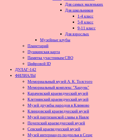
Для самых маленьких
Для школьников
1-4 класс
5-8 класс
9-11 класс
Для взрослых
Музейные клубы
Планетарий
Пушкинская карта
Памятка участникам СВО
Цифровой ID
ДУЛАГ-142
ФИЛИАЛЫ
Мемориальный музей А. К. Толстого
Мемориальный комплекс "Хацунь"
Карачевский краеведческий музей
Клетнянский краеведческий музей
Музей дружбы народов в Климово
Клинцовский краеведческий музей
Музей партизанской славы в Навле
Почепский краеведческий музей
Севский краеведческий музей
Музей интернац-го подполья в Сеще