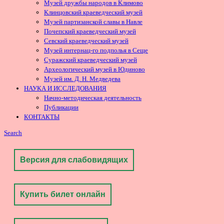
Музей дружбы народов в Климово
Клинцовский краеведческий музей
Музей партизанской славы в Навле
Почепский краеведческий музей
Севский краеведческий музей
Музей интернац-го подполья в Сеще
Суражский краеведческий музей
Археологический музей в Юдиново
Музей им. Д. Н. Медведева
НАУКА И ИССЛЕДОВАНИЯ
Начно-методическая деятельность
Публикации
КОНТАКТЫ
Search
Версия для слабовидящих
Купить билет онлайн