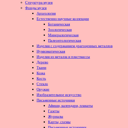
Структура музея
Фонды музея
Археология
Естественно-научные коллекции
Ботаническая
Зоологическая
Минералогическая
Палеонтологическая
Изделия с содержанием драгоценных металлов
Нумизматическая
Изделия из металла и пластмассы
Дерево
Ткани
Кожа
Кость
Стекло
Оружие
Изобразительное искусство
Письменные источники
Афиши, календари, плакаты
Газеты
Журналы
Карты, схемы
Письменные источники